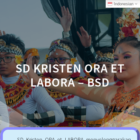
Skip
Indonesian
to
content
SD KRISTEN ORA ET
LABORA – BSD
SD Kristen ORA et LABORA menyelenggarakan